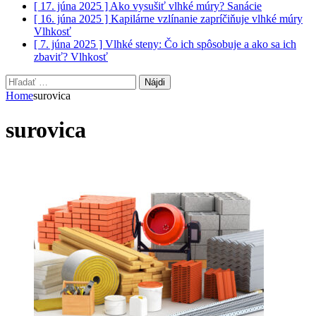
[ 17. júna 2025 ]
Ako vysušiť vlhké múry?
Sanácie
[ 16. júna 2025 ]
Kapilárne vzlínanie zapríčiňuje vlhké múry
Vlhkosť
[ 7. júna 2025 ]
Vlhké steny: Čo ich spôsobuje a ako sa ich
zbaviť?
Vlhkosť
Hľadať:
Home
surovica
surovica