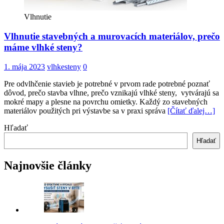
Vlhnutie
Vlhnutie stavebných a murovacích materiálov, prečo
máme vlhké steny?
1. mája 2023
vlhkesteny
0
Pre odvlhčenie stavieb je potrebné v prvom rade potrebné poznať
dôvod, prečo stavba vlhne, prečo vznikajú vlhké steny, vytvárajú sa
mokré mapy a plesne na povrchu omietky. Každý zo stavebných
materiálov použitých pri výstavbe sa v praxi správa
[Čítať ďalej…]
Hľadať
Hľadať
Najnovšie články