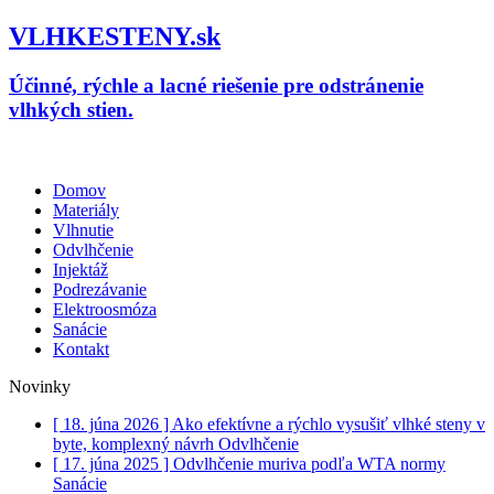
VLHKESTENY.sk
Účinné, rýchle a lacné riešenie pre odstránenie
vlhkých stien.
Domov
Materiály
Vlhnutie
Odvlhčenie
Injektáž
Podrezávanie
Elektroosmóza
Sanácie
Kontakt
Novinky
[ 18. júna 2026 ]
Ako efektívne a rýchlo vysušiť vlhké steny v
byte, komplexný návrh
Odvlhčenie
[ 17. júna 2025 ]
Odvlhčenie muriva podľa WTA normy
Sanácie