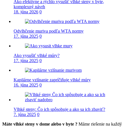
Ako efektívne a rýchlo vysušiť vlhké steny v byte,
komplexný návrh
18. júna 2026
0
Odvlhčenie muriva podľa WTA normy
17. júna 2025
0
Ako vysušiť vlhké múry?
17. júna 2025
0
Kapilárne vzlínanie zapríčiňuje vlhké múry
16. júna 2025
0
Vlhké steny: Čo ich spôsobuje a ako sa ich zbaviť?
7. júna 2025
0
Máte vlhké steny v dome alebo v byte ?
Máme riešenie na každý